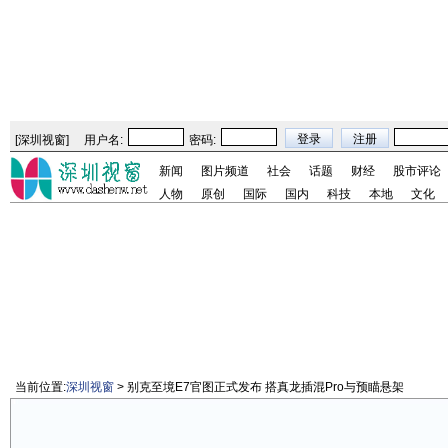
[
深圳视窗
]
用户名:
密码:
新闻
图片频道
社会
话题
财经
股市评论
人物
原创
国际
国内
科技
本地
文化
当前位置:
深圳视窗
> 别克至境E7官图正式发布 搭真龙插混Pro与预瞄悬架