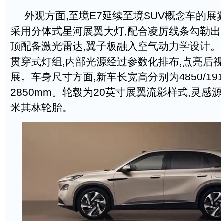
外观方面,至境E7延续至境SUV概念车的
采用分体式星河展翼大灯,配合凌厉线条勾勒
顶配备激光雷达,翼子板融入空气动力学设计
贯穿式灯组,内部光源经过参数化排布,点亮后
展。车身尺寸方面,新车长宽高分别为4850/1910
2850mm。轮毂为20英寸展翼流影样式,灵感
米其林轮胎。