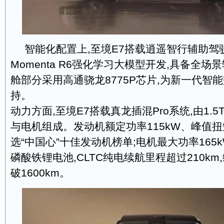
智能化配置上,至境E7搭载逍遥智行辅助驾
Momenta R6强化学习大模型开发,具备全
舱部分采用高通骁龙8775P芯片,为新一代智
持。
动力方面,至境E7搭载真龙插混Pro系统,由1.
与电机组成。发动机额定功率115kW、峰值扭矩2
选“中国心”十佳发动机榜单;电机最大功率165
磷酸铁锂电池,CLTC纯电续航里程超过210k
破1600km。