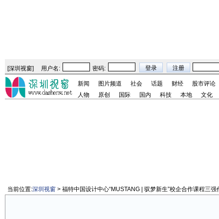
[
深圳视窗
]
用户名:
密码:
新闻
图片频道
社会
话题
财经
股市评论
人物
原创
国际
国内
科技
本地
文化
当前位置:
深圳视窗
> 福特中国设计中心“MUSTANG | 驭梦新生”校企合作课程三