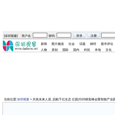
[
深圳视窗
]
用户名:
密码:
新闻
图片频道
社会
话题
财经
股市评论
人物
原创
国际
国内
科技
本地
文化
当前位置:
深圳视窗
> 共筑未来人居.;启航千亿生态 亿固2026财富峰会暨智能产