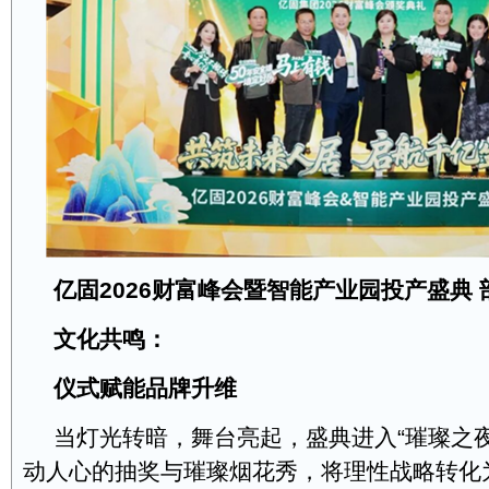
亿固2026
财富峰会暨智能产业园投产盛典
文化共鸣：
仪式赋能品牌升维
当灯光转暗，舞台亮起，盛典进入“璀璨之
动人心的抽奖与璀璨烟花秀，将理性战略转化