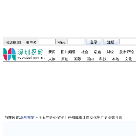
[
深圳视窗
]
用户名:
密码:
新闻
图片频道
社会
话题
财经
股市评论
人物
原创
国际
国内
科技
本地
文化
当前位置:
深圳视窗
> 十五年匠心坚守！苏州诚峰让自动化生产更高效可靠