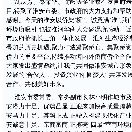
沈庆芳、秦荣华、谢毅等企业家在发言时表
目,得到了淮安市委、市政府的大力支持和帮助
感谢。今天的淮安以侨架“桥”、诚意满“淮”,
环境所吸引,也被淮河华商大会盛况所感动。近
市政府抢抓长三角一体化发展、淮河生态经济
叠加的历史机遇,聚力打造凝聚侨心、集聚侨
侨力的重要平台,持续推动海内外侨商侨企合
大家发出盛情邀约,让我们共同做淮安城市形象
发展的“合伙人”、投资兴业的“圆梦人”,共谋
合作、共创美好未来。
淮安市委常委、常务副市长林小明作城市及
安潜力十足、优势凸显,正迎来加快高质量跨越发
安马力十足、其势正成,正驶入构建现代化产业体
安诚意十足、亲商富商,正擦亮“四最”营商环境