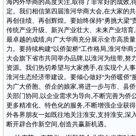
海内外华商的高度关注,取得了非常好的成效,
定。我们相信第四届淮河华商大会,在大家的共
再创佳绩、再创辉煌。要始终保持“勇挑大梁”
传统产业升级、新兴产业壮大、未来产业培育,
最卓越的成绩,向广大华商充分展示全市高质
力。要持续构建“以侨架桥”工作格局,淮河华
大会旗下省市共同举办品牌,以淮河为纽带,努
资源。我们热切希望与大家携手,在实现个人
淮河生态经济带建设。要倾心做好“为侨暖侨”
为广大侨胞、侨企的娘家,将进一步与市、县侨
关部门协同,以企业需求为导向,不断完善为侨
更多精准化、特色化的服务,不断增强企业获
外各界朋友一如既往地关注淮安,支持淮安,深入
断开辟合作新空间,创造共赢新机遇。