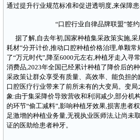
通过提升行业规范标准和促进透明度,来保障
“口腔行业自律品牌联盟”签
据了解,自去年初,国家种植集采政策实施,采
耗材”分开计价,推动口腔种植价格治理,单颗
了“万元时代”,降至6000元左右,种植牙走入寻
消费品,2023年全国已经累计种植了降价后的种
采政策让群众享受有质量、高效率、能负担的
口腔医疗行业带来了前所未有的大变局。变局
象:由于集采降价导致营收和利润减少,部分机
的环节“偷工减料”,影响种植牙效果,损害患者
足激增的种植业务量,无视执业医师法,让尚未
证的医助给患者种牙。