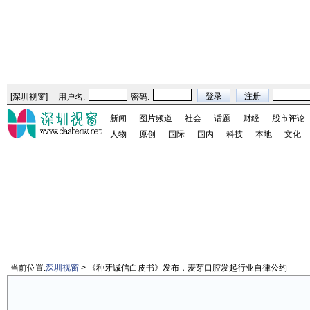
[
深圳视窗
]
用户名:
密码:
新闻
图片频道
社会
话题
财经
股市评论
人物
原创
国际
国内
科技
本地
文化
当前位置:
深圳视窗
> 《种牙诚信白皮书》发布，麦芽口腔发起行业自律公约